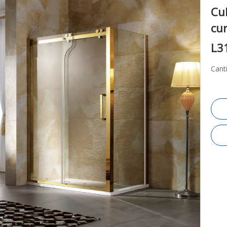
Cub
cu
L3
Cant