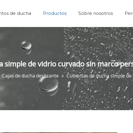
ntos de ducha
Productos
Sobre nosotros
Per
Caminar en la ducha
Accesorios de baños
Puertas de d
Preguntas 
 simple de vidrio curvado sin marco per
»
Cajas de ducha deslizante
»
Cubiertas de ducha simple de 