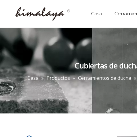
Casa
Cerramie
Cerramientos de ducha
Perfil de la empresa
Cubiertas de ducha
Casa
»
Productos
»
Cerramientos de ducha