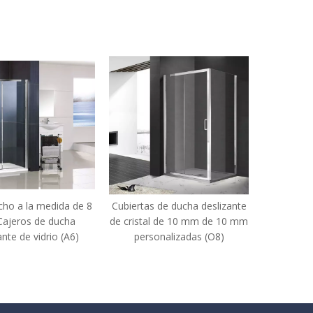
tas de ducha deslizante
Cabinas de ducha deslizante
Baño C
stal de 10 mm de 10 mm
de barra de cristal de 8 mm de
ind
ersonalizadas (O8)
baño (YT-P22)
de