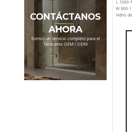
L 1000-
W 800-1
CONTÁCTANOS
Vidrio d
AHORA
Somos un servicio completo para el
fabricante OEM / ODM