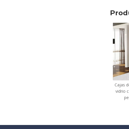
Prod
Cajas de ducha deslizante de
Cabin
vidrio con marco de esquina
8 mm 
personalizada (O8)