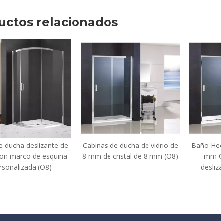
uctos relacionados
as de ducha de vidrio de
Baño Hecho a la medida de 8
Cubier
de cristal de 8 mm (O8)
mm Cajeros de ducha
de cri
deslizante de vidrio (A6)
p