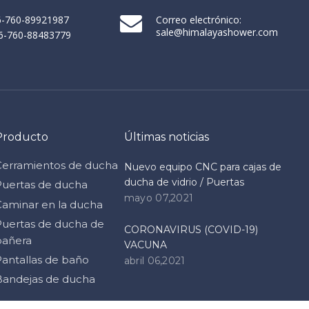
86-760-89921987
Correo electrónico:
sale@himalayashower.com
86-760-88483779
Producto
Últimas noticias
Cerramientos de ducha
Nuevo equipo CNC para cajas de
ducha de vidrio / Puertas
Puertas de ducha
mayo 07,2021
Caminar en la ducha
Puertas de ducha de
CORONAVIRUS (COVID-19)
bañera
VACUNA
Pantallas de baño
abril 06,2021
Bandejas de ducha