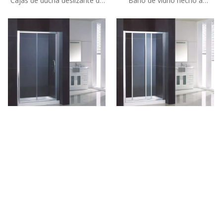
Cajas de ducha deslizante de
Baño de vidrio hecho a
vidrio semi sin marco de
medida, gabineos de ducha
esquina personalizada (HB-
deslizante (WA-SS810)
SS1380)
Cajas de ducha simple de 8
Cajas de ducha individuales de
mm hechas a medida (WS-
vidrio de vidrio con marco
S120)
personalizado (WA-S120)
Tel: + 86-760-89921987
Fax: + 86-760-88483779