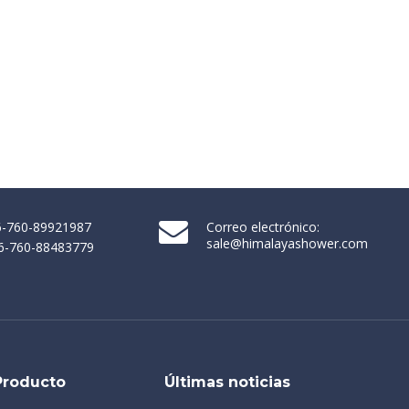
86-760-89921987
Correo electrónico:
sale@himalayashower.com
86-760-88483779
Producto
Últimas noticias