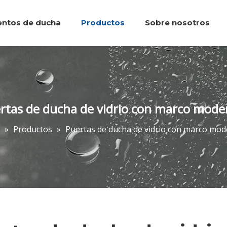
entos de ducha
Productos
Sobre nosotros
Bandejas de ducha
Caminar en la ducha
Accesorios de baños
Puertas de d
Preguntas 
rtas de ducha de vidrio con marco mode
»
Productos
»
Puertas de ducha de vidrio con marco mod