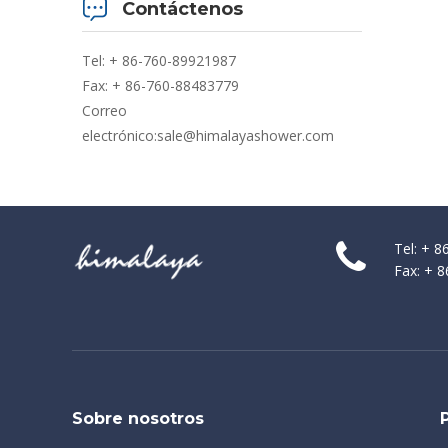
Contáctenos
Tel: + 86-760-89921987
Fax: + 86-760-88483779
Correo
electrónico:
sale@himalayashower.com
Tel: + 
Fax: + 
Sobre nosotros