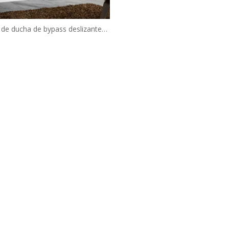
 de ducha de bypass deslizantes
tilo de granero personalizado
moderno (HX421-NI)