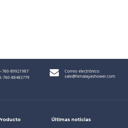
86-760-89921987
Correo electrónico:
sale@himalayashower.com
86-760-88483779
Producto
Últimas noticias