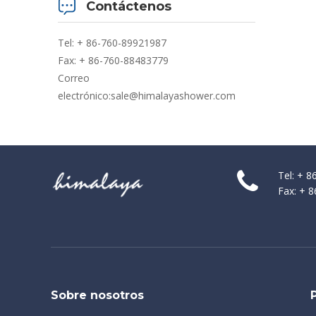
Contáctenos
Tel: + 86-760-89921987
Fax: + 86-760-88483779
Correo
electrónico:
sale@himalayashower.com
Tel: + 
Fax: + 
Sobre nosotros