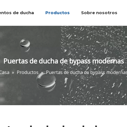
entos de ducha
Productos
Sobre nosotros
Bandejas de ducha
Caminar en la ducha
Accesorios de baños
Puertas de d
Preguntas 
Puertas de ducha de bypass modernas
Casa
»
Productos
»
Puertas de ducha de bypass moderna