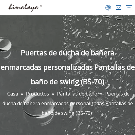
Cerramientos de ducha
Puertas de ducha
Caminar en la ducha
Puertas de ducha de bañera
Pantallas de baño
Bandejas de ducha
Accesorios de baños
Perfil de la empresa
Equipo y logros
Vídeo
Preguntas más frecuentes
Descargar
Puertas de ducha de bañera
enmarcadas personalizadas Pantallas de
baño de swing (BS-70)
Casa
»
Productos
»
Pantallas de baño
»
Puertas de
ducha de bañera enmarcadas personalizadas Pantallas de
baño de swing (BS-70)