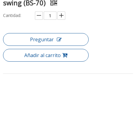
swing (BS-70)
Cantidad:
Preguntar
Añadir al carrito
Descripción del producto
Artículo: Pantalla de baño (BS-70)
Explore una amplia gama de pantallas de baño y duchas de
ducha, todas cuidadosamente diseñadas para brindarle
experiencias de ducha de lujo. Ya sea que planifique una
renovación completa o simplemente quiera reemplazar un baño
en suite, encontrará algo perfecto para su baño.